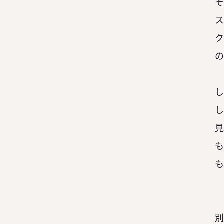
そ
ス
ク
の
し
し
見
も
も
別