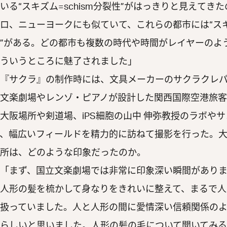
いる“スキズム=schism分裂性”がはっきりと見えてき
ロ、ニューヨークにも似ていて、これらの都市には“スキズ
”がある。どの都市も複数の時代や時間がレイヤーのよ
ういうところに魅了されました」
『サクラ』の制作時には、文具メーカーのサクラクレパ
文楽劇場やレンゾ・ピアノが設計した関西国際空港旅
大阪場所や剣道場、iPS細胞の山中 伸弥教授のラボや
、幅広いフィールドを精力的に訪ねて撮影を行った。
所は、どのような印象だったのか。
「まず、国立文楽劇場では非常に印象深い瞬間がありま
人形の髪を梳かして身なりをきれいに整えて、まるで人
扱っていました。人と人形の間に愛情深い信頼関係の
らしいと思いました。人形の髪の毛について聞いてみ