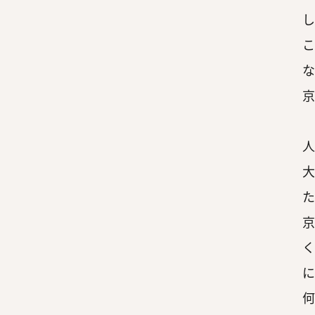
し
こ
な
京
「
人
大
た
京
く
に
何