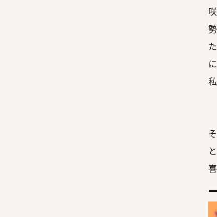
咲
勢
た
に
私
そ
と
喜