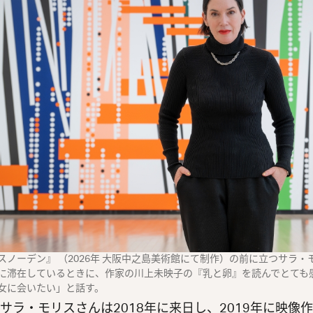
スノーデン』 （2026年 大阪中之島美術館にて制作）の前に立つサラ
に滞在しているときに、作家の川上未映子の『乳と卵』を読んでとても
女に会いたい」と話す。
ラ・モリスさんは2018年に来日し、2019年に映像