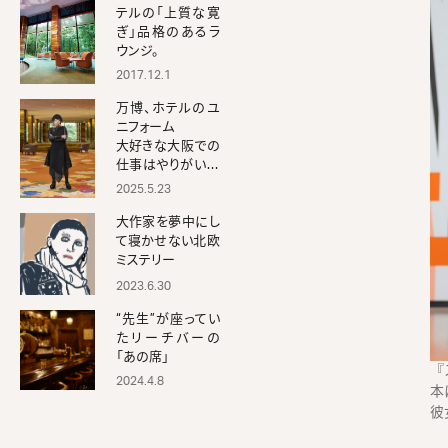
テルの「上質な寛
ぎ」品格のあるラ
ウンジ。
2017.12.1
万博、ホテルのユ
ニフォーム
大好きな大阪での
仕事はやりがいが
あり幸福な時間。
2025.5.23
大作家を夢中にし
て寝かせない北欧
ミステリー
2023.6.30
“先生”が座ってい
たリーチバーの
「あの席」
『
2024.4.8
本
彼
サ