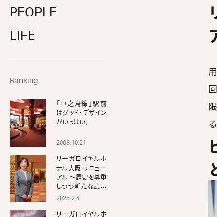
PEOPLE
LIFE
用
Ranking
回
「中之島線」駅前
限
はグッド・デザイン
がいっぱい。
る
2008.10.21
リーガロイヤルホ
テル大阪 リニュー
アル ～歴史を尊重
しつつ新たな風を
呼び込む～
2025.2.6
リーガロイヤルホ