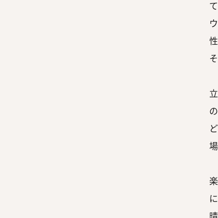
て
ウ
性
そ
立
の
ど
場
楽
に
晴