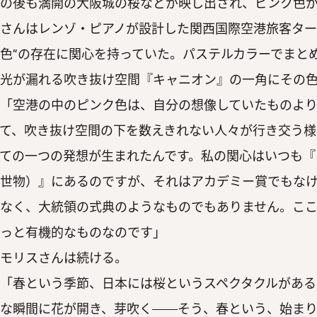
の後も満開の大阪城の桜などが映し出され、ピンク色
さんはレンゾ・ピアノが設計した関西国際空港旅客ター
色”の存在に関心を持っていた。パステルカラーでまと
光が漏れる吹き抜け空間『キャニオン』の一角にその
「空港の中のピンク色は、自分の想像していたものより
て、吹き抜け空間の下を数えきれない人々が行き交う様
ての一つの発想が生まれたんです。私の関心はいつも『
世物）』にあるのですが、それはアカデミー賞でもな
なく、大統領の式典のようなものでもありません。ここ
っと有機的なものなのです」
モリスさんは続ける。
「春という季節、日本には桜というスペクタクルがある
な瞬間に花が開き、芽吹く——そう、春という、始ま