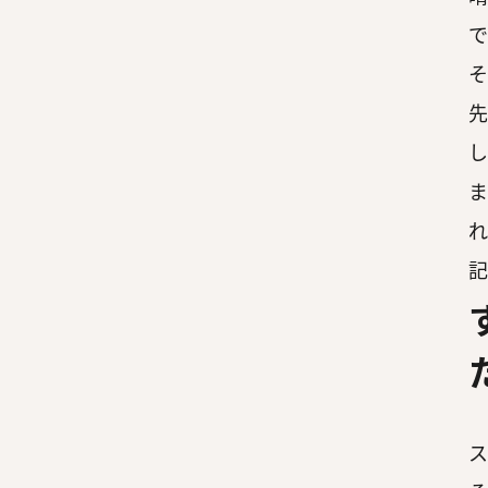
で
そ
先
し
ま
れ
記
ス