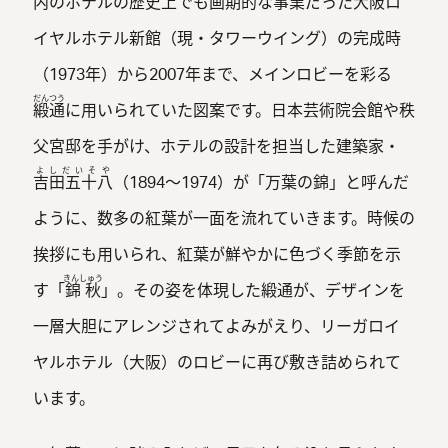
内のホテルの歴史上でも画期的な事業だった大阪ロ
イヤルホテル新館（現・タワーウイング）の完成時
（1973年）から2007年まで、メインロビーを彩る
だんつう
緞通
に用いられていた図案です。日本芸術院会館や秩
父宮邸を手がけ、ホテルの設計を担当した建築家・
よしだいそや
吉田五十八
（1894～1974）が「万葉の錦」と呼んだ
ように、数多の紅葉が一面を流れていきます。時候の
挨拶にも用いられ、紅葉が鮮やかに色づく季節を示
きんしゅう
す「
錦秋
」。その姿を体現した緞通が、デザインを
一層大胆にアレンジされてよみがえり、リーガロイ
ヤルホテル（大阪）のロビーに再び敷き詰められて
います。