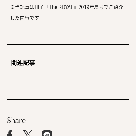
※当記事は冊子『The ROYAL』2019年夏号でご紹介
した内容です。
これからのリーガロイヤル
日本庭園に浮かぶ静謐な異
ホテルが目指すもの、建築
空間。
“大阪の迎賓館”進化し続け
リーガロイヤルホテルの
関連記事
家、吉田五十八氏の意匠を
るホテルの新しい顔。
「上質な寛ぎ」品格のある
2019.6.18
PEOPLE
2020.7.16
ROYAL
継承しつつ進化し続ける。
ラウンジ。
2019.6.18
ROYAL
2017.12.1
ROYAL
Share