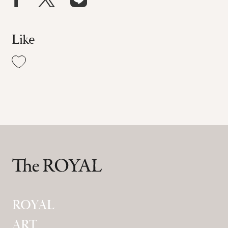
Like
ROYAL
ART