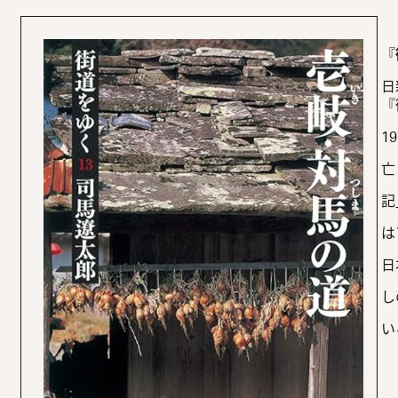
『
日
『
1
亡
記
は
日
し
い