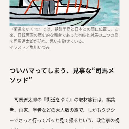
『街道をゆく13』では、朝鮮半島と日本との間に位置し、古
来、日韓両国の歴史的な舞台であった壱岐と対馬の二つの島
を司馬遼太郎が訪ね、思いを馳せている。
イラスト／塩川いづみ
ついハマってしまう、見事な“司馬メ
ソッド”
司馬遼太郎の『街道をゆく』の取材旅行は、編集
者、画家、学者などの大人数の旅で、しかもタクシ
ーでさっと行ってパッと見て帰るという、政治家の視