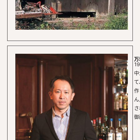
万
1
中
て
作
ん
さ
御