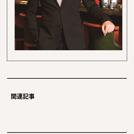
「この本がなかったら、私
「ホテルは思考するための
はこの世界に入っていない
場所であってほしい」
無類の本好き作家が選んだ
生粋の関西人の噺家も感嘆
関連記事
んじゃないかな」中園ミホ
のは、奇想天外な短編集
する関西みやげ本
2026.7.10
STORY
2023.3.29
STORY
さんが絶賛する和田 誠の映
2024.2.22
STORY
2024.6.5
STORY
画愛が溢れる1冊