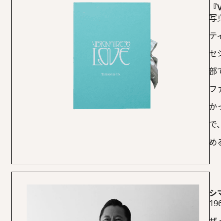
『V
写
テ
セ
部
フ
か
で
め
シ
1