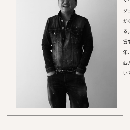
ザ
ジ
か
る
賞
年
西
い