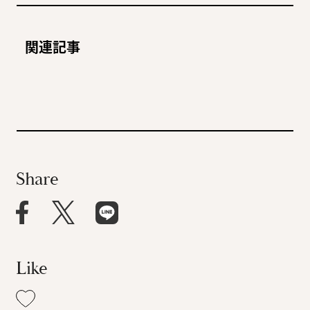
「中之島線」駅前はグッ
「この本がなかったら、私
ド・デザインがいっぱい。
はこの世界に入っていない
“大阪の迎賓館”進化し続け
無類の本好き作家が選んだ
関連記事
んじゃないかな」中園ミホ
るホテルの新しい顔。
のは、奇想天外な短編集
2008.10.21
ART
2026.7.10
STORY
さんが絶賛する和田 誠の映
2019.6.18
ROYAL
2024.2.22
STORY
画愛が溢れる1冊
Share
Like