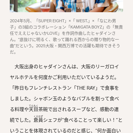
2024年5月、「SUPER EIGHT」×「 WEST.」× 「なにわ男
子」の3組のコラボレーション「KAMIGATA BOYZ」の「無責
任でええじゃないかLOVE」を作詞作曲したヒャダインさ
ん。“底抜けに明るく、歌って踊れる西からの贈り物的な一
曲”だという。2025大阪・関西万博での活躍も期待できそう
だ。
大阪出身のヒャダインさんは、大阪のリーガロイ
ヤルホテルを何度かご利用いただいているようだ。
「昨日もフレンチレストラン「THE RAY」で食事を
しました。シャボン玉のようなバブルを割って食べ
てんもく
る料理や
天目
茶碗で出されるスープなど、感動の連
くらかず
続でした。
倉員
シェフが“食べることって楽しい！”と
いうことを体現されているのだと感じ、“何か面白い