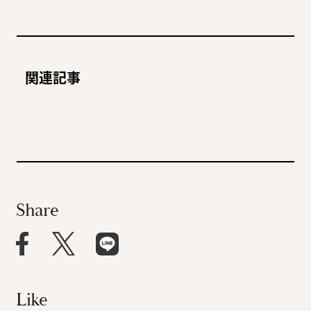
国際的アーティスト、サ
リーガロイヤルホテル小倉
ラ・モリスの目に映る大阪
は僕の“小倉の家”。ここし
“板”の上に立てなければ役
人生の脚本家はあなただ
関連記事
とは。
かないからしょうがない！
者は終わり。その思いを胸
け、いつでもどんな風にで
2026.3.13
PEOPLE
2026.3.5
PEOPLE
に、東欧の風薫る舞台で新
も書き換えられるんです。
2025.10.1
PEOPLE
2025.9.19
PEOPLE
境地を開く。
Share
Like